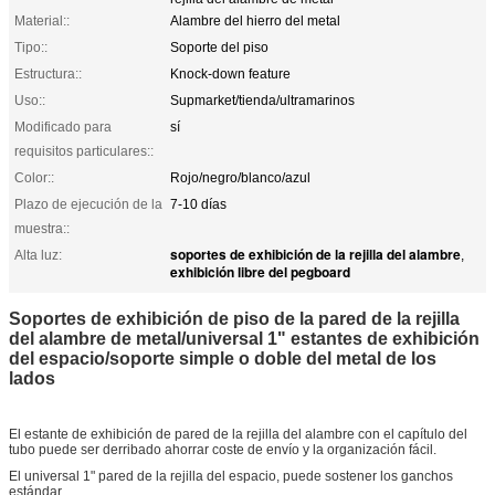
Material::
Alambre del hierro del metal
Tipo::
Soporte del piso
Estructura::
Knock-down feature
Uso::
Supmarket/tienda/ultramarinos
Modificado para
sí
requisitos particulares::
Color::
Rojo/negro/blanco/azul
Plazo de ejecución de la
7-10 días
muestra::
soportes de exhibición de la rejilla del alambre
Alta luz:
,
exhibición libre del pegboard
Soportes de exhibición de piso de la pared de la rejilla
del alambre de metal/universal 1" estantes de exhibición
del espacio/soporte simple o doble del metal de los
lados
El estante de exhibición de pared de la rejilla del alambre con el capítulo del
tubo puede ser derribado ahorrar coste de envío y la organización fácil.
El universal 1" pared de la rejilla del espacio, puede sostener los ganchos
estándar.