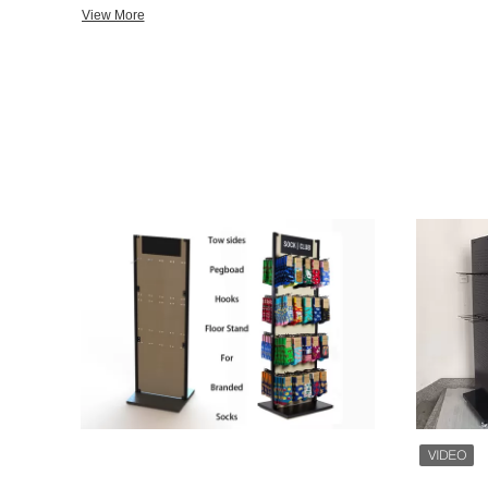
Tenemos más que 1000 productos son ampliamente utilizados en 
View More
tiendas al por menor, colmado, tiendas de regalos, librerías, gr
profesionales, galerías, museos, garaje. Nuestras exhibiciones de manera operacional en diversos
ajustes de la exhibición de la encimera, del soporte del piso, del
Podemos diseñar para la mercancía de la marca con usar el material de la dif
características del estante de exhibición a marchar su demanda 
comunes incluimos las ruedas o los echadores bloqueables, altu
estantería interna. Entendemos que el coste de envío es costoso para el estante de exhibición, cuando
diseñamos para el nuevo caso, allí es porciones de maneras de 
encontrar útil.