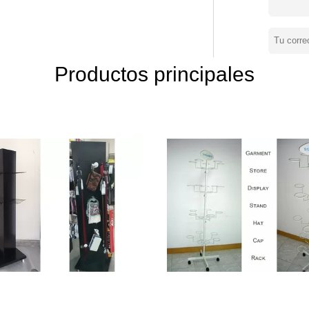
bibliotecas, escuelas, hospitales,
andes almacenes, tiendas cobrables, ferias
 pared-soporte o de la listón-pared.
erencia. Somos foco en las
Productos principales
real, algo de las características mas
ra ajustable, los ganchos movibles, y
ahorrar el coste que usted puede