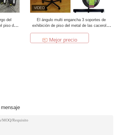
rgo del
El ángulo multi engancha 3 soportes de
l piso del
exhibición de piso del metal de las cacerolas
lizador
del neumático
Mejor precio
 mensaje