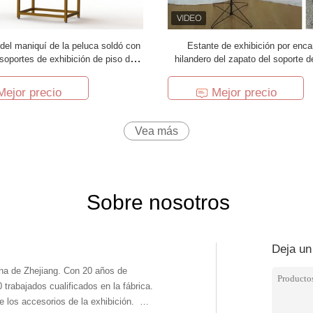
del maniquí de la peluca soldó con
Estante de exhibición por enca
soportes de exhibición de piso del
hilandero del zapato del soporte de
el OEM con dos barras cruzadas
metal de las chancletas del des
Mejor precio
Mejor precio
Vea más
Sobre nosotros
Deja un
ina de Zhejiang. Con 20 años de
trabajados cualificados en la fábrica.
de los accesorios de la exhibición.