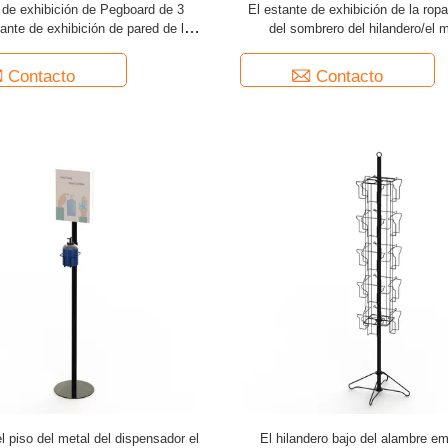
 de exhibición de Pegboard de 3
El estante de exhibición de la ropa
ante de exhibición de pared de la
del sombrero del hilandero/el m
avija del metal del triángulo
engancha el estante de exhibic
sombrero de béisbol
Contacto
Contacto
l piso del metal del dispensador el
El hilandero bajo del alambre em