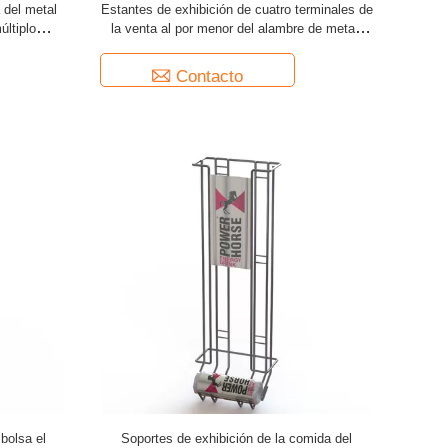
 del metal
Estantes de exhibición de cuatro terminales de
últiplo
la venta al por menor del alambre de metal,
ión del
soportes de exhibición de la rejilla del alambre
de la forma de X
Contacto
bolsa el
Soportes de exhibición de la comida del