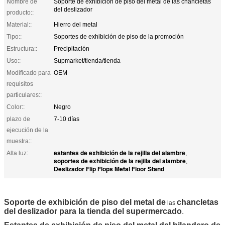
Nombre de
Soporte de exhibición de piso del metal de las chancletas
del deslizador
producto::
Material::
Hierro del metal
Tipo::
Soportes de exhibición de piso de la promoción
Estructura::
Precipitación
Uso::
Supmarket/tienda/tienda
Modificado para
OEM
requisitos
particulares::
Color::
Negro
plazo de
7-10 días
ejecución de la
muestra::
estantes de exhibición de la rejilla del alambre
Alta luz:
,
soportes de exhibición de la rejilla del alambre
,
Deslizador Flip Flops Metal Floor Stand
Soporte de exhibición de piso del metal de
chancletas
las
del deslizador para la tienda del supermercado
.