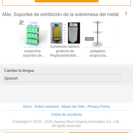
Soportes de exhibición de la sobremesa del metal
Más
rtes de
El alambre
Exhibición tablero
el alambre de 2
El ala
ión del
engancha
giratoria de
pulgadas
enganc
or del
soportes de
Pegboard/exhibición
engancha
estant
los lados
exhibición de la
lateral de
soportes de
exhibició
s para los
sobremesa del
Pegboard de la
exhibición
encimera 
s 36pcs
metal del OEM
encimera del
giratorios de la
clavija
Cambie la lengua
con el armario
doble
sobremesa del
ultramari
trasero y el
metal del
del hila
Spanish
logotipo superior
hilandero de los
ganchos del
estante de
exhibición de la
sobremesa del
hilandero
Inicio
|
Sobre nosotros
|
Mapa del Sitio
|
Privacy Policy
Visión de escritorio
Copyright © 2018 - 2026 Jiaxing Store Display Innovation Co., Ltd..
All rights reserved.