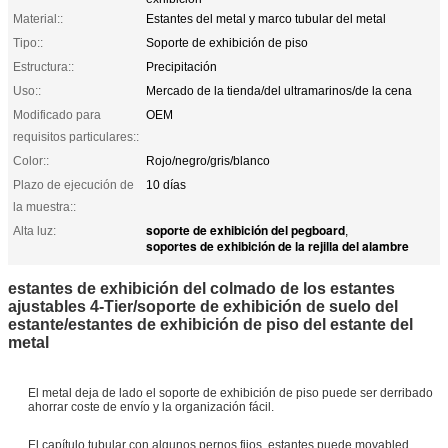
Material::
Estantes del metal y marco tubular del metal
Tipo::
Soporte de exhibición de piso
Estructura::
Precipitación
Uso::
Mercado de la tienda/del ultramarinos/de la cena
Modificado para
OEM
requisitos particulares::
Color::
Rojo/negro/gris/blanco
Plazo de ejecución de
10 días
la muestra::
soporte de exhibición del pegboard
Alta luz:
,
soportes de exhibición de la rejilla del alambre
estantes de exhibición del colmado de los estantes
ajustables 4-Tier/soporte de exhibición de suelo del
estante/estantes de exhibición de piso del estante del
metal
El metal deja de lado el soporte de exhibición de piso puede ser derribado
ahorrar coste de envío y la organización fácil.
El capítulo tubular con algunos pernos fijos, estantes puede movabled.