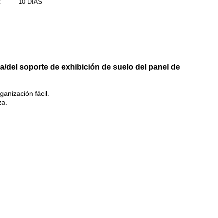
:
10 DÍAS
ja/del soporte de exhibición de suelo del panel de
ganización fácil.
za.