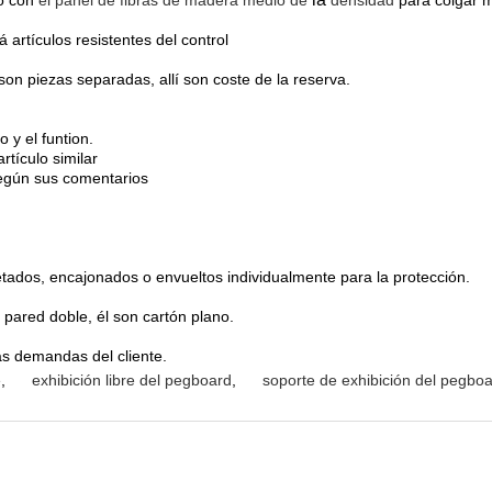
o con
el panel de fibras de madera medio de
densidad
para colgar 
 artículos resistentes del control
 son piezas separadas, allí son coste de la reserva.
 y el funtion.
tículo similar
según sus comentarios
tados, encajonados o envueltos individualmente para la protección.
pared doble, él son cartón plano.
as demandas del cliente.
e
,
exhibición libre del pegboard
,
soporte de exhibición del pegbo