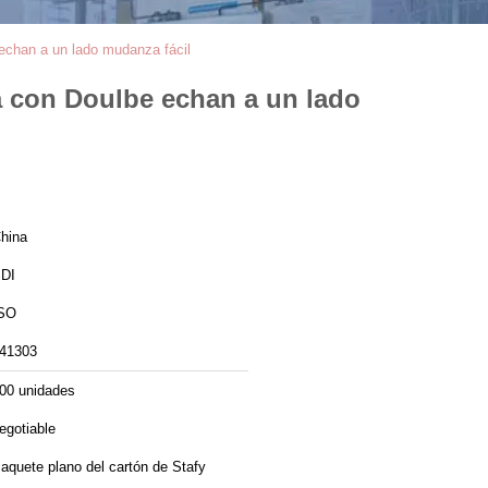
e echan a un lado mudanza fácil
ja con Doulbe echan a un lado
hina
DI
SO
41303
00 unidades
egotiable
aquete plano del cartón de Stafy