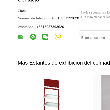
Zhou
Número de teléfono :
+8613957393620
WhatsApp :
+8613957393620
Más Estantes de exhibición del colma