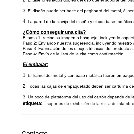
El diseño es lados dobles del uso que el soporte del pis
3.
El diseño puede ser hace del pegboard del metal, él será
4.
La pared de la clavija del diseño y el con base metálica
¿Cómo conseguir una cita?
El paso
1. recibe su imagen o bosquejo, incluyendo aspecto
Paso 2: Enviando nuestra sugerencia, incluyendo nuestro ar
Paso 3:
Fabricación de los dibujos técnicos del producto 
Paso 4: Envío de la lista de la cita como confirmación
El embalar:
1.
El framel del metal y con base metálica fueron empaque
2.
Todas las cajas de empaquetado deben ser cartulina de 
3.
Un poco de plataforma del uso del cartón depende de l
etiqueta:
soportes de exhibición de la rejilla del alambr
Contacto