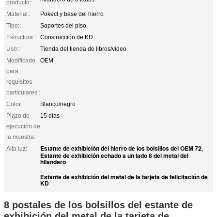
producto::
Material::
Pokect y base del hierro
Tipo::
Soportes del piso
Estructura::
Construcción de KD
Uso::
Tienda del tienda de libros/video
Modificado
OEM
para
requisitos
particulares::
Color::
Blanco/negro
Plazo de
15 días
ejecución de
la muestra::
Estante de exhibición del hierro de los bolsillos del OEM 72
Alta luz:
,
Estante de exhibición echado a un lado 8 del metal del
hilandero
,
Estante de exhibición del metal de la tarjeta de felicitación de
KD
8 postales de los bolsillos del estante de
exhibición del metal de la tarjeta de